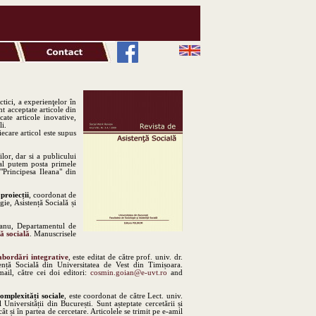
tici, a experienţelor în
nt acceptate articole din
cate articole inovative,
li.
ecare articol este supus
ilor, dar si a publicului
ual putem posta primele
"Principesa Ileana" din
 proiecții
, coordonat de
ie, Asistență Socială și
eanu, Departamentul de
ță socială
. Manuscrisele
 abordări integrative
, este editat de către prof. univ. dr.
nță Socială din Universitatea de Vest din Timișoara.
il, către cei doi editori:
cosmin.goian@e-uvt.ro
and
omplexități sociale
, este coordonat de către Lect. univ.
niversității din București. Sunt așteptate cercetării și
ât și în partea de cercetare. Articolele se trimit pe e-amil