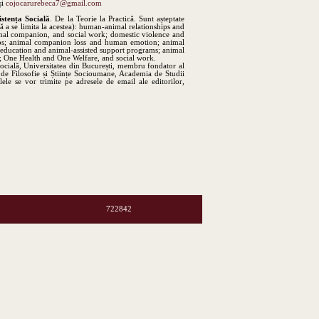
și
cojocarurebeca7@gmail.com
istența Socială
. De la Teorie la Practică. Sunt așteptate
ără a se limita la acestea): human-animal relationships and
nimal companion, and social work; domestic violence and
oups; animal companion loss and human emotion; animal
d education and animal-assisted support programs; animal
e; One Health and One Welfare, and social work.
ocială, Universitatea din București, membru fondator al
e Filosofie și Științe Socioumane, Academia de Studii
le se vor trimite pe adresele de email ale editorilor,
722842