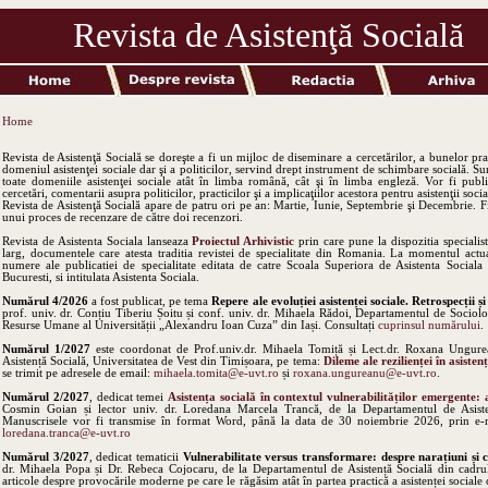
Revista de Asistenţă Socială
Home
Revista de Asistenţă Socială se doreşte a fi un mijloc de diseminare a cercetărilor, a bunelor prac
domeniul asistenţei sociale dar şi a politicilor, servind drept instrument de schimbare socială. Su
toate domeniile asistenţei sociale atât în limba română, cât şi în limba engleză. Vor fi publi
cercetări, comentarii asupra politicilor, practicilor şi a implicaţiilor acestora pentru asistenţii socia
Revista de Asistenţă Socială apare de patru ori pe an: Martie, Iunie, Septembrie şi Decembrie. Fi
unui proces de recenzare de către doi recenzori.
Revista de Asistenta Sociala lanseaza
Proiectul Arhivistic
prin care pune la dispozitia specialist
larg, documentele care atesta traditia revistei de specialitate din Romania. La momentul act
numere ale publicatiei de specialitate editata de catre Scoala Superiora de Asistenta Sociala 
Bucuresti, si intitulata Asistenta Sociala.
Numărul 4/2026
a fost publicat, pe tema
Repere ale evoluției asistenței sociale. Retrospecții și
prof. univ. dr. Conțiu Tiberiu Șoitu și conf. univ. dr. Mihaela Rădoi, Departamentul de Sociolog
Resurse Umane al Universității „Alexandru Ioan Cuza” din Iași. Consultați
cuprinsul numărului
.
Numărul 1/2027
este coordonat de Prof.univ.dr. Mihaela Tomiță și Lect.dr. Roxana Ungur
Asistență Socială, Universitatea de Vest din Timișoara, pe tema:
Dileme ale rezilienței în asisten
se trimit pe adresele de email:
mihaela.tomita@e-uvt.ro
și
roxana.ungureanu@e-uvt.ro
.
Numărul 2/2027
, dedicat temei
Asistența socială în contextul vulnerabilităților emergente:
Cosmin Goian și lector univ. dr. Loredana Marcela Trancă, de la Departamentul de Asiste
Manuscrisele vor fi transmise în format Word, până la data de 30 noiembrie 2026, prin e-ma
loredana.tranca@e-uvt.ro
Numărul 3/2027
, dedicat tematicii
Vulnerabilitate versus transformare: despre narațiuni și c
dr. Mihaela Popa și Dr. Rebeca Cojocaru, de la Departamentul de Asistență Socială din cadrul U
articole despre provocările moderne pe care le răgăsim atât în partea practică a asistenței sociale c