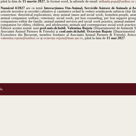
până la data de
15 martie 2027
, în format word, la adresele de email:
mihaela.popa@unibuc.ro
Numărul 4/2027
are ca temă
Interacțiunea Om-Animal, Serviciile Asistate de Animale și As
articole teoretice și cercetări calitative și cantitative având în vedere următoarele subiecte (dar f
connection: theoretical explorations; stray animal issues and social work; homeless people, a
animal companion welfare; veterinary social work; pet loss counseling; pet loss support gr
companions within the family; animal-assisted services and social work practice; animal-assiste
companion for elders, children, and adolescents; animals and contemporary social work practic
Editorii acestui număr sunt
prof.univ.dr.habil. Valentina Rujoiu
(Departamentul de Asistență S
Asociației Animal Partners & Friends) și
conf.univ.dr.habil. Octavian Rujoiu
(Departamentul d
Economice din București, membru fondator al Asociației Animal Partners & Friends). Articole
valentina.rujoiu@unibuc.ro
și
octavian.rujoiu@man.ase.ro
, până la data de
15 mai 2027
.
la.