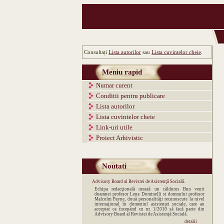
Consultați
Lista autorilor
sau
Lista cuvintelor cheie
.
Meniu rapid
Numar curent
Conditii pentru publicare
Lista autorilor
Lista cuvintelor cheie
Link-uri utile
Proiect Arhivistic
Noutati
Advisory Board al Revistei de Asistenţă Socială.
Echipa redacţională urează un călduros Bun venit
doamnei profesor Lena Dominelli si domnului profesor
Malcolm Payne, două personalităţi recunoscute la nivel
internaţional în domeniul asistenţei sociale, care au
acceptat ca începând cu nr. 1/2010 să facă parte din
Advisory Board al Revistei de Asistenţă Socială.
detalii