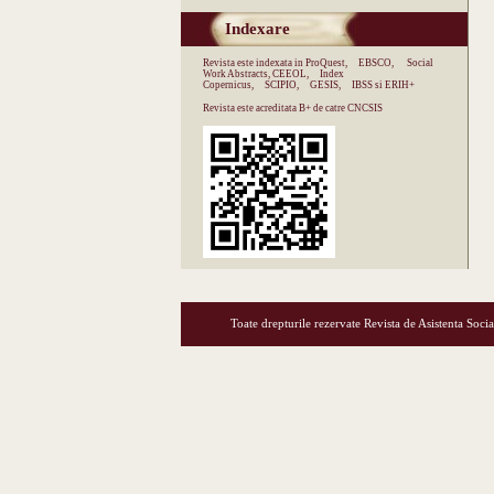
Indexare
Revista este indexata in
ProQuest,
EBSCO,
Social
Work Abstracts,
CEEOL,
Index
Copernicus,
SCIPIO,
GESIS,
IBSS si ERIH+
Revista este acreditata
B+ de catre CNCSIS
Toate drepturile rezervate Revista de Asistenta Socia